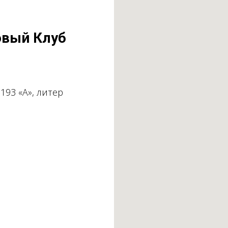
овый Клуб
 193 «А», литер