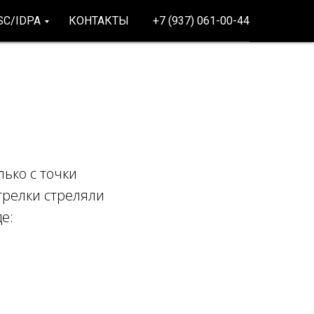
SC/IDPA
КОНТАКТЫ
+7 (937) 061-00-44
ько с точки
трелки стреляли
е: