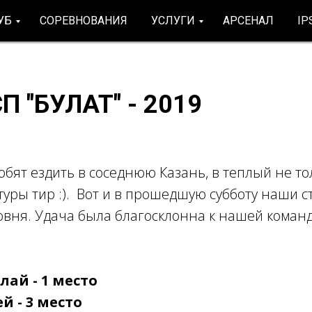
УБ
СОРЕВНОВАНИЯ
УСЛУГИ
АРСЕНАЛ
IP
П "БУЛАТ" - 2019
бят ездить в соседнюю Казань, в теплый не тол
уры тир :). Вот и в прошедшую субботу наши с
овня. Удача была благосклонна к нашей команд
ай - 1 место
й - 3 место