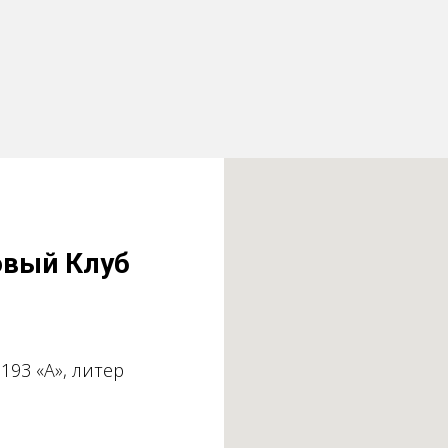
овый Клуб
 193 «А», литер